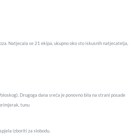
za. Natjecala se 21 ekipa, ukupno oko sto iskusnih natjecatelja,
 Voloskog). Drugoga dana sreća je ponovno bila na strani posade
primjerak, tunu
jela izboriti za slobodu.