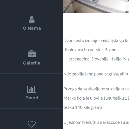
O Nama
Dvanaesto izdanje omišaljskoga kup
ribolovaca iz rvatske, Bosne
i Hercegovine, Slovenije, Italije, N
Galerija
Nije zabilježeno puno zagriza, ali t
Prvoga dana ulovljene su dvije tun
Brand
Marko koja je ulovila tunu tešku 1
tešku 140 kilograma.
U jednom trenutku Baraccude su ist