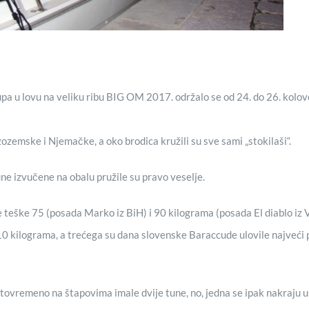
a u lovu na veliku ribu BIG OM 2017. održalo se od 24. do 26. kolovo
izozemske i Njemačke, a oko brodica kružili su sve sami „stokilaši“.
une izvučene na obalu pružile su pravo veselje.
e teške 75 (posada Marko iz BiH) i 90 kilograma (posada El diablo iz
10 kilograma, a trećega su dana slovenske Baraccude ulovile najveći 
ovremeno na štapovima imale dvije tune, no, jedna se ipak nakraju usp